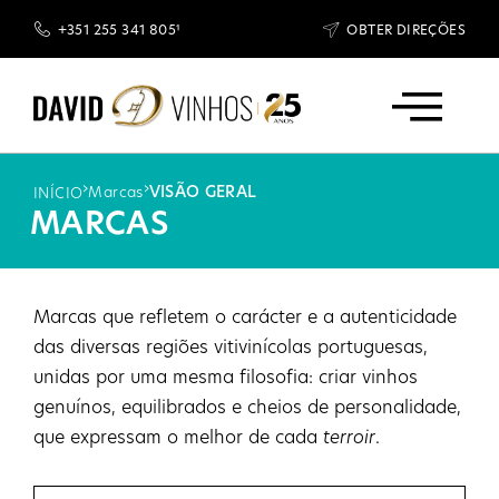
+351 255 341 805¹
OBTER DIREÇÕES
GARRAFEIRAS DAVID
›
›
VISÃO GERAL
Marcas
INÍCIO
MARCAS
Marcas que refletem o carácter e a autenticidade
das diversas regiões vitivinícolas portuguesas,
unidas por uma mesma filosofia: criar vinhos
genuínos, equilibrados e cheios de personalidade,
que expressam o melhor de cada
terroir
.