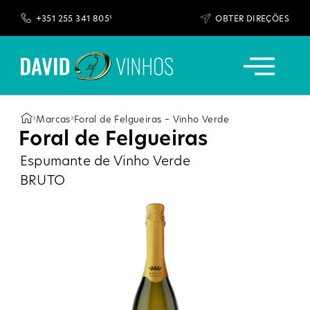
+351 255 341 805¹
OBTER DIREÇÕES
GARRAFEIRAS DAVID
›
›
Marcas
Foral de Felgueiras – Vinho Verde
Foral de Felgueiras
Espumante de Vinho Verde
BRUTO