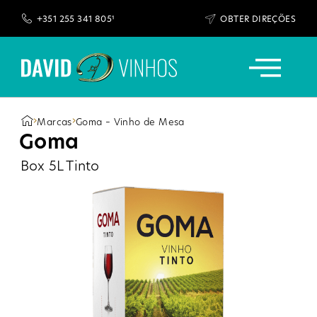
+351 255 341 805¹
OBTER DIREÇÕES
GARRAFEIRAS DAVID
›
›
Marcas
Goma – Vinho de Mesa
Goma
Box 5L Tinto